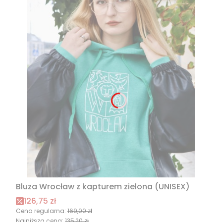
Bluza Wrocław z kapturem zielona (UNISEX)
Cena promocyjna
126,75 zł
Cena regularna:
169,00 zł
Najniższa cena:
135,20 zł