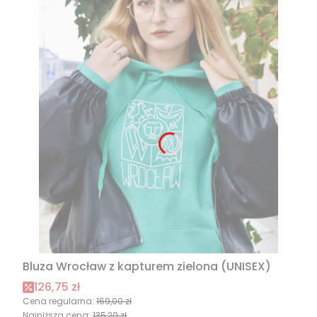
Bluza Wrocław z kapturem zielona (UNISEX)
Cena promocyjna
126,75 zł
Cena regularna:
169,00 zł
Najniższa cena:
135,20 zł