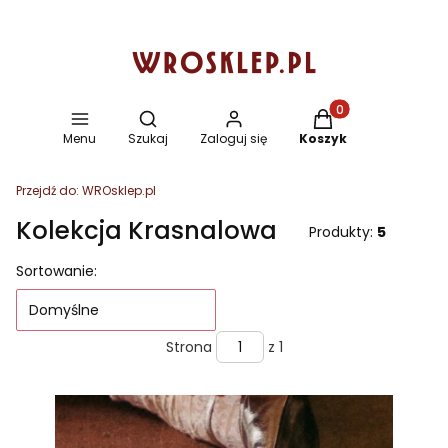
Otwórz wyszukiwarkę
Produkty w koszyku
Menu
Szukaj
Zaloguj się
Koszyk
Przejdź do:
WROsklep.pl
Kolekcja Krasnalowa
Produkty:
5
Lista produktów
Sortowanie:
Domyślne
Strona
z 1