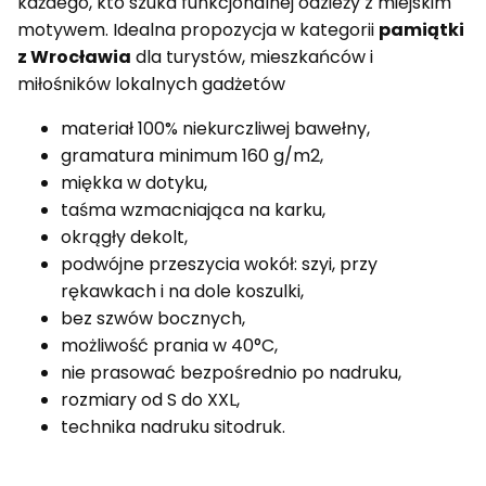
każdego, kto szuka funkcjonalnej odzieży z miejskim
motywem. Idealna propozycja w kategorii
pamiątki
z Wrocławia
dla turystów, mieszkańców i
miłośników lokalnych gadżetów
materiał 100% niekurczliwej bawełny,
gramatura minimum 160 g/m2,
miękka w dotyku,
taśma wzmacniająca na karku,
okrągły dekolt,
podwójne przeszycia wokół: szyi, przy
rękawkach i na dole koszulki,
bez szwów bocznych,
możliwość prania w 40°C,
nie prasować bezpośrednio po nadruku,
rozmiary od S do XXL,
technika nadruku sitodruk.