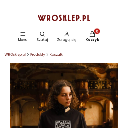
Otwórz wyszukiwarkę
Produkty w koszyku
Menu
Szukaj
Zaloguj się
Koszyk
WROsklep.pl
Produkty
Koszulki