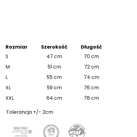
Rozmiar
Szerokość
Długość
S
47 cm
70 cm
M
51 cm
72 cm
L
55 cm
74 cm
XL
59 cm
76 cm
XXL
64 cm
78 cm
Tolerancja +/- 2cm