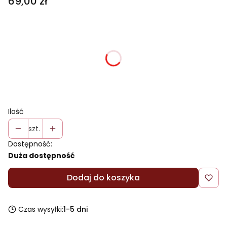
Cena
69,00 zł
Wybierz wariant produktu:
Poszczególne warianty mogą różnić się ceną
*
Rozmiar
Wybierz
Ilość
szt.
Dostępność:
Duża dostępność
Dodaj do koszyka
Czas wysyłki:
1-5 dni